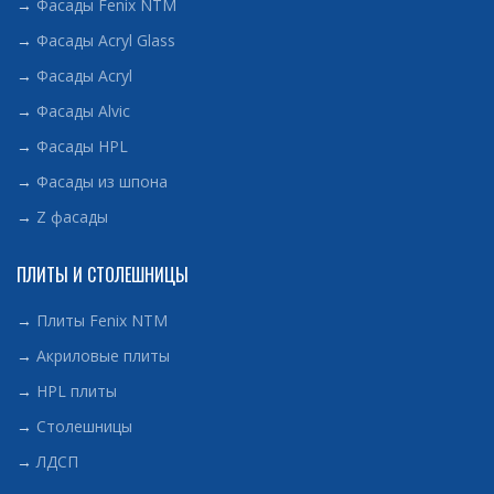
→
Фасады Fenix NTM
→
Фасады Acryl Glass
→
Фасады Acryl
→
Фасады Alvic
→
Фасады HPL
→
Фасады из шпона
→
Z фасады
ПЛИТЫ И СТОЛЕШНИЦЫ
→
Плиты Fenix NTM
→
Акриловые плиты
→
HPL плиты
→
Столешницы
→
ЛДСП