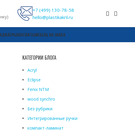
+7 (499) 130-78-58
онку)
hello@plastikakril.ru
И
ДИЛЕРЫ
КОНТАКТЫ
МЕБЕЛЬ НА ЗАКАЗ
КАТЕГОРИИ БЛОГА
Acryl
Eclipse
Fenix ​​NTM
wood synchro
Без рубрики
Интегрированные ручки
компакт-ламинат