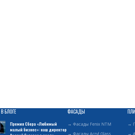
 В БЛОГЕ
ФАСАДЫ
ПЛ
Премия Сбера «Любимый
→
Фасады Fenix NTM
→
малый бизнес»: наш директор
→
Фасады Acryl Glass
→