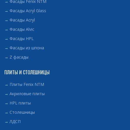
→
Фасады Fenix NTM
→
Фасады Acryl Glass
→
Фасады Acryl
→
Фасады Alvic
→
Фасады HPL
→
Фасады из шпона
→
Z фасады
ПЛИТЫ И СТОЛЕШНИЦЫ
→
Плиты Fenix NTM
→
Акриловые плиты
→
HPL плиты
→
Столешницы
→
ЛДСП