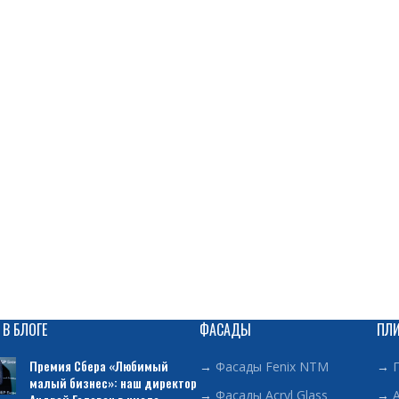
 В БЛОГЕ
ФАСАДЫ
ПЛ
Премия Сбера «Любимый
→
Фасады Fenix NTM
→
малый бизнес»: наш директор
→
Фасады Acryl Glass
→