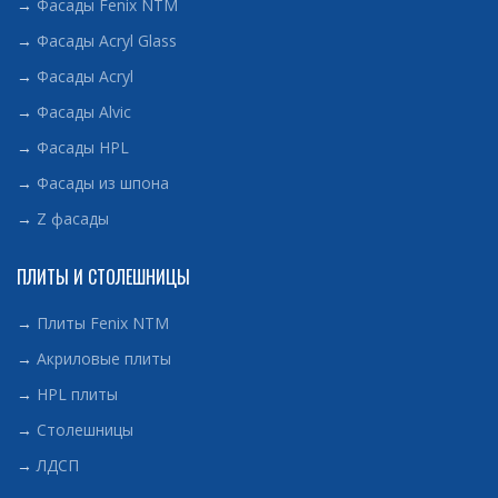
→
Фасады Fenix NTM
→
Фасады Acryl Glass
→
Фасады Acryl
→
Фасады Alvic
→
Фасады HPL
→
Фасады из шпона
→
Z фасады
ПЛИТЫ И СТОЛЕШНИЦЫ
→
Плиты Fenix NTM
→
Акриловые плиты
→
HPL плиты
→
Столешницы
→
ЛДСП