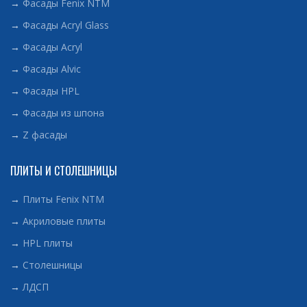
→
Фасады Fenix NTM
→
Фасады Acryl Glass
→
Фасады Acryl
→
Фасады Alvic
→
Фасады HPL
→
Фасады из шпона
→
Z фасады
ПЛИТЫ И СТОЛЕШНИЦЫ
→
Плиты Fenix NTM
→
Акриловые плиты
→
HPL плиты
→
Столешницы
→
ЛДСП