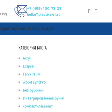
+7 (499) 130-78-58
онку)
hello@plastikakril.ru
И
ДИЛЕРЫ
КОНТАКТЫ
МЕБЕЛЬ НА ЗАКАЗ
КАТЕГОРИИ БЛОГА
Acryl
Eclipse
Fenix ​​NTM
wood synchro
Без рубрики
Интегрированные ручки
компакт-ламинат