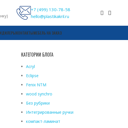
+7 (499) 130-78-58
онку)
hello@plastikakril.ru
И
ДИЛЕРЫ
КОНТАКТЫ
МЕБЕЛЬ НА ЗАКАЗ
КАТЕГОРИИ БЛОГА
Acryl
Eclipse
Fenix ​​NTM
wood synchro
Без рубрики
Интегрированные ручки
компакт-ламинат