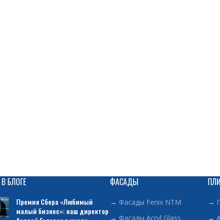
 В БЛОГЕ
ФАСАДЫ
ПЛ
Премия Сбера «Любимый
→
Фасады Fenix NTM
→
малый бизнес»: наш директор
→
Фасады Acryl Glass
→