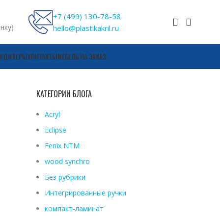
+7 (499) 130-78-58
онку)
hello@plastikakril.ru
И
ДИЛЕРЫ
КОНТАКТЫ
МЕБЕЛЬ НА ЗАКАЗ
КАТЕГОРИИ БЛОГА
Acryl
Eclipse
Fenix ​​NTM
wood synchro
Без рубрики
Интегрированные ручки
компакт-ламинат