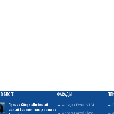
 В БЛОГЕ
ФАСАДЫ
ПЛ
Премия Сбера «Любимый
→
Фасады Fenix NTM
→
малый бизнес»: наш директор
→
Фасады Acryl Glass
→