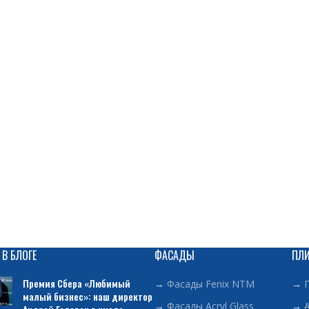
 В БЛОГЕ
ФАСАДЫ
ПЛ
Премия Сбера «Любимый
→
Фасады Fenix NTM
→
малый бизнес»: наш директор
→
Фасады Acryl Glass
→