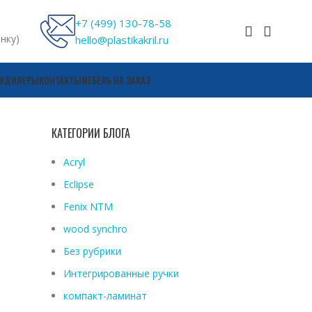
+7 (499) 130-78-58
онку)
hello@plastikakril.ru
И
ДИЛЕРЫ
КОНТАКТЫ
МЕБЕЛЬ НА ЗАКАЗ
КАТЕГОРИИ БЛОГА
Acryl
Eclipse
Fenix ​​NTM
wood synchro
Без рубрики
Интегрированные ручки
компакт-ламинат