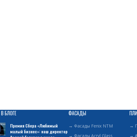
 В БЛОГЕ
ФАСАДЫ
ПЛ
Премия Сбера «Любимый
→
Фасады Fenix NTM
→
малый бизнес»: наш директор
→
Фасады Acryl Glass
→