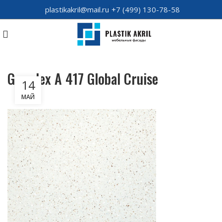
plastikakril@mail.ru
+7 (499) 130-78-58
Grandex A 417 Global Cruise
14
МАЙ