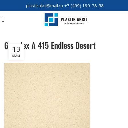
plastikakril@mail.ru
+7 (499) 130-78-58
Grandex A 415 Endless Desert
13
МАЙ