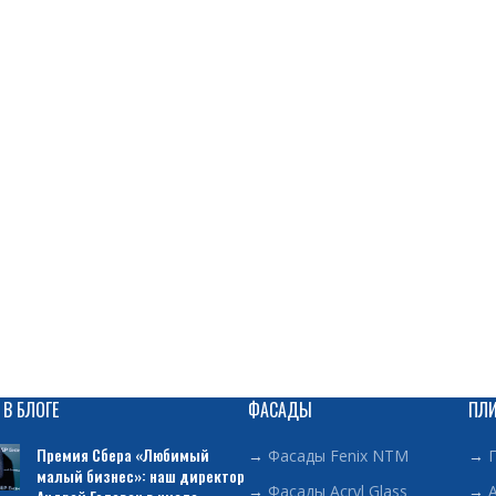
 В БЛОГЕ
ФАСАДЫ
ПЛ
Премия Сбера «Любимый
→
Фасады Fenix NTM
→
малый бизнес»: наш директор
→
Фасады Acryl Glass
→