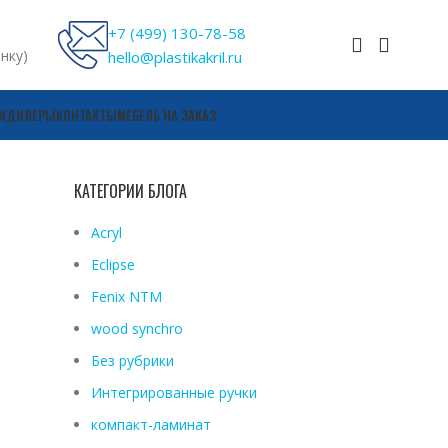
+7 (499) 130-78-58
онку)
hello@plastikakril.ru
И
ДИЛЕРЫ
КОНТАКТЫ
МЕБЕЛЬ НА ЗАКАЗ
КАТЕГОРИИ БЛОГА
Acryl
Eclipse
Fenix ​​NTM
wood synchro
Без рубрики
Интегрированные ручки
компакт-ламинат