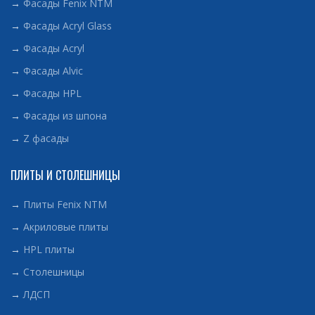
→
Фасады Fenix NTM
→
Фасады Acryl Glass
→
Фасады Acryl
→
Фасады Alvic
→
Фасады HPL
→
Фасады из шпона
→
Z фасады
ПЛИТЫ И СТОЛЕШНИЦЫ
→
Плиты Fenix NTM
→
Акриловые плиты
→
HPL плиты
→
Столешницы
→
ЛДСП