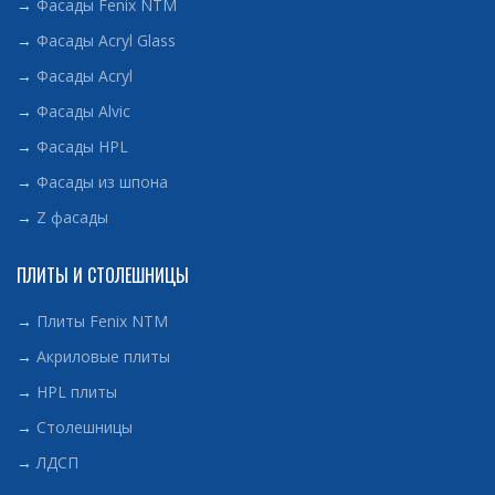
→
Фасады Fenix NTM
→
Фасады Acryl Glass
→
Фасады Acryl
→
Фасады Alvic
→
Фасады HPL
→
Фасады из шпона
→
Z фасады
ПЛИТЫ И СТОЛЕШНИЦЫ
→
Плиты Fenix NTM
→
Акриловые плиты
→
HPL плиты
→
Столешницы
→
ЛДСП