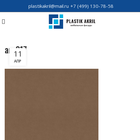
plastikakril@mail.ru
+7 (499) 130-78-58
arv017
11
АПР