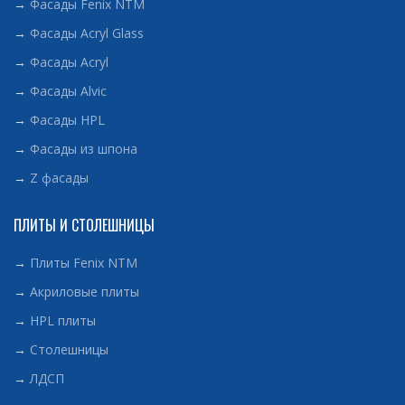
→
Фасады Fenix NTM
→
Фасады Acryl Glass
→
Фасады Acryl
→
Фасады Alvic
→
Фасады HPL
→
Фасады из шпона
→
Z фасады
ПЛИТЫ И СТОЛЕШНИЦЫ
→
Плиты Fenix NTM
→
Акриловые плиты
→
HPL плиты
→
Столешницы
→
ЛДСП