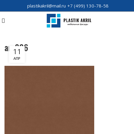
plastikakril@mail.ru
+7 (499) 130-78-58
arv006
11
АПР