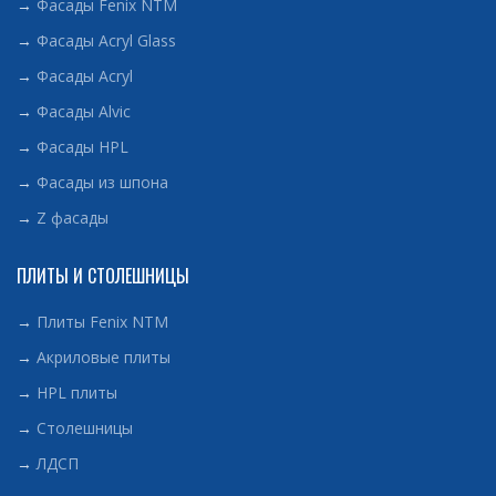
→
Фасады Fenix NTM
→
Фасады Acryl Glass
→
Фасады Acryl
→
Фасады Alvic
→
Фасады HPL
→
Фасады из шпона
→
Z фасады
ПЛИТЫ И СТОЛЕШНИЦЫ
→
Плиты Fenix NTM
→
Акриловые плиты
→
HPL плиты
→
Столешницы
→
ЛДСП