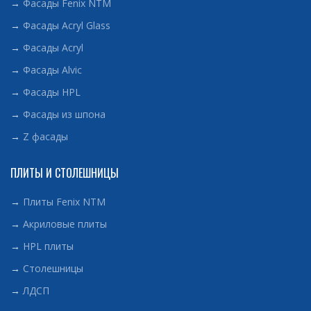
→
Фасады Fenix NTM
→
Фасады Acryl Glass
→
Фасады Acryl
→
Фасады Alvic
→
Фасады HPL
→
Фасады из шпона
→
Z фасады
ПЛИТЫ И СТОЛЕШНИЦЫ
→
Плиты Fenix NTM
→
Акриловые плиты
→
HPL плиты
→
Столешницы
→
ЛДСП