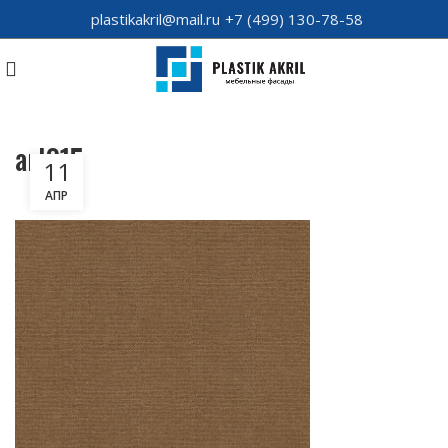
plastikakril@mail.ru
+7 (499) 130-78-58
arl015
11
АПР