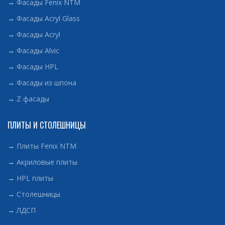
→
Фасады Fenix NTM
→
Фасады Acryl Glass
→
Фасады Acryl
→
Фасады Alvic
→
Фасады HPL
→
Фасады из шпона
→
Z фасады
ПЛИТЫ И СТОЛЕШНИЦЫ
→
Плиты Fenix NTM
→
Акриловые плиты
→
HPL плиты
→
Столешницы
→
ЛДСП