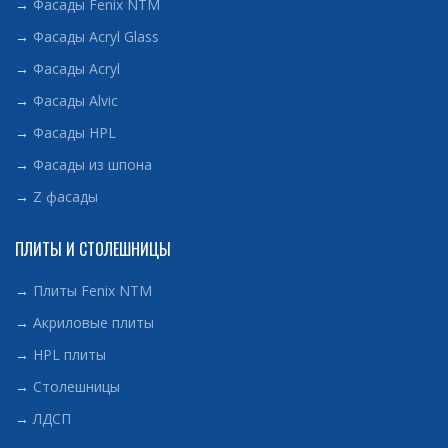
→
Фасады Fenix NTM
→
Фасады Acryl Glass
→
Фасады Acryl
→
Фасады Alvic
→
Фасады HPL
→
Фасады из шпона
→
Z фасады
ПЛИТЫ И СТОЛЕШНИЦЫ
→
Плиты Fenix NTM
→
Акриловые плиты
→
HPL плиты
→
Столешницы
→
ЛДСП