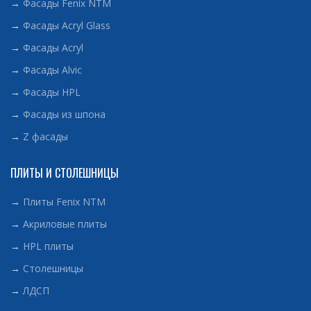
→
Фасады Fenix NTM
→
Фасады Acryl Glass
→
Фасады Acryl
→
Фасады Alvic
→
Фасады HPL
→
Фасады из шпона
→
Z фасады
ПЛИТЫ И СТОЛЕШНИЦЫ
→
Плиты Fenix NTM
→
Акриловые плиты
→
HPL плиты
→
Столешницы
→
ЛДСП