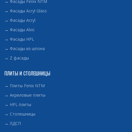
→
Фасады Fenix NTM
→
Фасады Acryl Glass
→
Фасады Acryl
→
Фасады Alvic
→
Фасады HPL
→
Фасады из шпона
→
Z фасады
ПЛИТЫ И СТОЛЕШНИЦЫ
→
Плиты Fenix NTM
→
Акриловые плиты
→
HPL плиты
→
Столешницы
→
ЛДСП