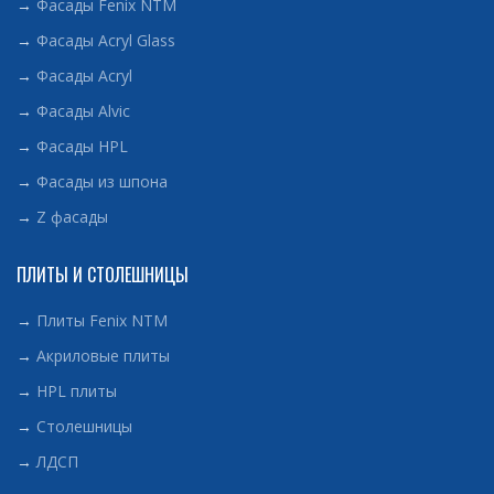
→
Фасады Fenix NTM
→
Фасады Acryl Glass
→
Фасады Acryl
→
Фасады Alvic
→
Фасады HPL
→
Фасады из шпона
→
Z фасады
ПЛИТЫ И СТОЛЕШНИЦЫ
→
Плиты Fenix NTM
→
Акриловые плиты
→
HPL плиты
→
Столешницы
→
ЛДСП