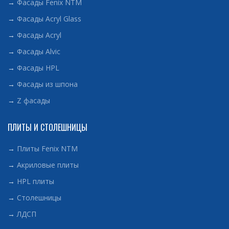
→
Фасады Fenix NTM
→
Фасады Acryl Glass
→
Фасады Acryl
→
Фасады Alvic
→
Фасады HPL
→
Фасады из шпона
→
Z фасады
ПЛИТЫ И СТОЛЕШНИЦЫ
→
Плиты Fenix NTM
→
Акриловые плиты
→
HPL плиты
→
Столешницы
→
ЛДСП