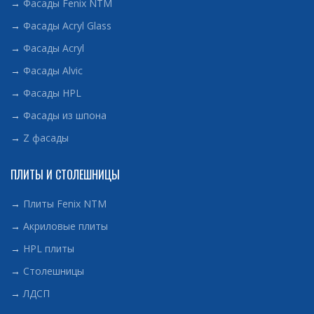
→
Фасады Fenix NTM
→
Фасады Acryl Glass
→
Фасады Acryl
→
Фасады Alvic
→
Фасады HPL
→
Фасады из шпона
→
Z фасады
ПЛИТЫ И СТОЛЕШНИЦЫ
→
Плиты Fenix NTM
→
Акриловые плиты
→
HPL плиты
→
Столешницы
→
ЛДСП