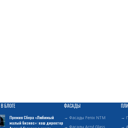
 В БЛОГЕ
ФАСАДЫ
ПЛ
Премия Сбера «Любимый
→
Фасады Fenix NTM
→
малый бизнес»: наш директор
→
Фасады Acryl Glass
→