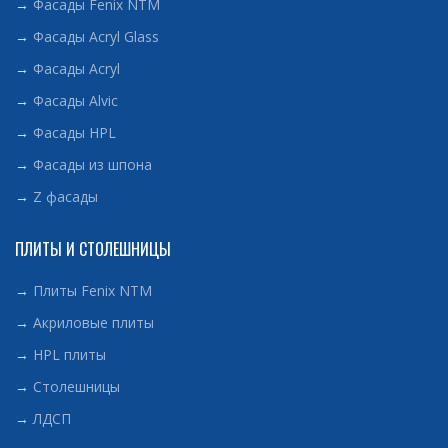
→
Фасады Fenix NTM
→
Фасады Acryl Glass
→
Фасады Acryl
→
Фасады Alvic
→
Фасады HPL
→
Фасады из шпона
→
Z фасады
ПЛИТЫ И СТОЛЕШНИЦЫ
→
Плиты Fenix NTM
→
Акриловые плиты
→
HPL плиты
→
Столешницы
→
ЛДСП