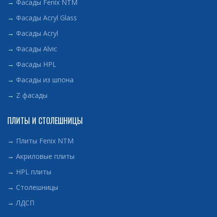
→
Фасады Fenix NTM
→
Фасады Acryl Glass
→
Фасады Acryl
→
Фасады Alvic
→
Фасады HPL
→
Фасады из шпона
→
Z фасады
ПЛИТЫ И СТОЛЕШНИЦЫ
→
Плиты Fenix NTM
→
Акриловые плиты
→
HPL плиты
→
Столешницы
→
ЛДСП