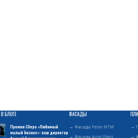
 В БЛОГЕ
ФАСАДЫ
ПЛ
Премия Сбера «Любимый
→
Фасады Fenix NTM
→
малый бизнес»: наш директор
→
Фасады Acryl Glass
→