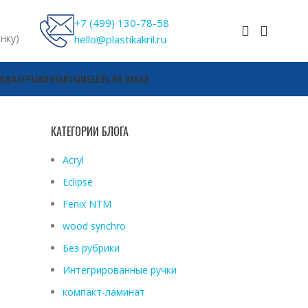
+7 (499) 130-78-58
онку)
hello@plastikakril.ru
И
ДИЛЕРЫ
КОНТАКТЫ
МЕБЕЛЬ НА ЗАКАЗ
КАТЕГОРИИ БЛОГА
Acryl
Eclipse
Fenix ​​NTM
wood synchro
Без рубрики
Интегрированные ручки
компакт-ламинат