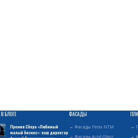
 В БЛОГЕ
ФАСАДЫ
ПЛ
Премия Сбера «Любимый
→
Фасады Fenix NTM
→
малый бизнес»: наш директор
→
Фасады Acryl Glass
→