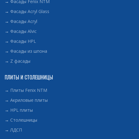
→
Фасады Fenix NTM
→
Фасады Acryl Glass
→
Фасады Acryl
→
Фасады Alvic
→
Фасады HPL
→
Фасады из шпона
→
Z фасады
ПЛИТЫ И СТОЛЕШНИЦЫ
→
Плиты Fenix NTM
→
Акриловые плиты
→
HPL плиты
→
Столешницы
→
ЛДСП