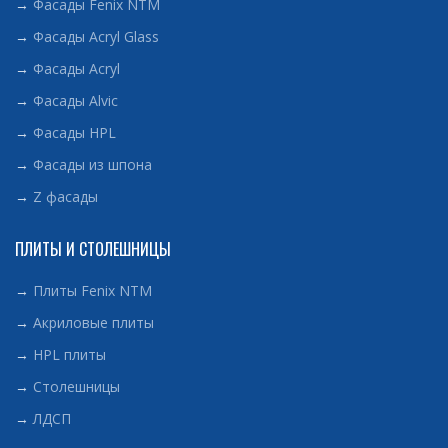
→
Фасады Fenix NTM
→
Фасады Acryl Glass
→
Фасады Acryl
→
Фасады Alvic
→
Фасады HPL
→
Фасады из шпона
→
Z фасады
ПЛИТЫ И СТОЛЕШНИЦЫ
→
Плиты Fenix NTM
→
Акриловые плиты
→
HPL плиты
→
Столешницы
→
ЛДСП