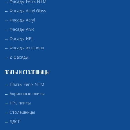
→
Фасады Fenix NTM
→
Фасады Acryl Glass
→
Фасады Acryl
→
Фасады Alvic
→
Фасады HPL
→
Фасады из шпона
→
Z фасады
ПЛИТЫ И СТОЛЕШНИЦЫ
→
Плиты Fenix NTM
→
Акриловые плиты
→
HPL плиты
→
Столешницы
→
ЛДСП