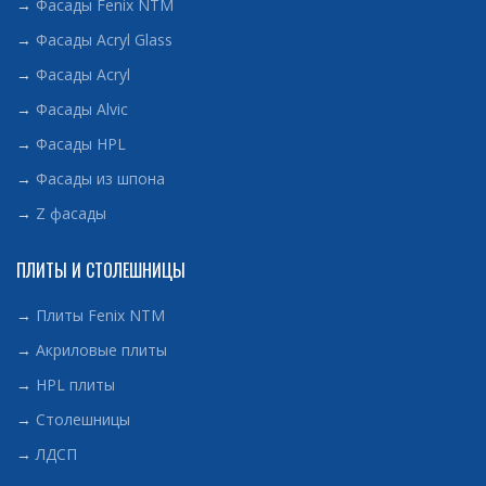
→
Фасады Fenix NTM
→
Фасады Acryl Glass
→
Фасады Acryl
→
Фасады Alvic
→
Фасады HPL
→
Фасады из шпона
→
Z фасады
ПЛИТЫ И СТОЛЕШНИЦЫ
→
Плиты Fenix NTM
→
Акриловые плиты
→
HPL плиты
→
Столешницы
→
ЛДСП